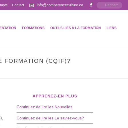
info@competenceculture.ca
ompte
Contact
ENTATION
FORMATIONS
OUTILS LIÉS À LA FORMATION
LIENS
E FORMATION (CQIF)?
DE QUALITÉ DES INITIATIVES DE FORMATION (CQIF)?
APPRENEZ-EN PLUS
Continuez de lire les Nouvelles
),
Continuez de lire les Le saviez-vous?
s