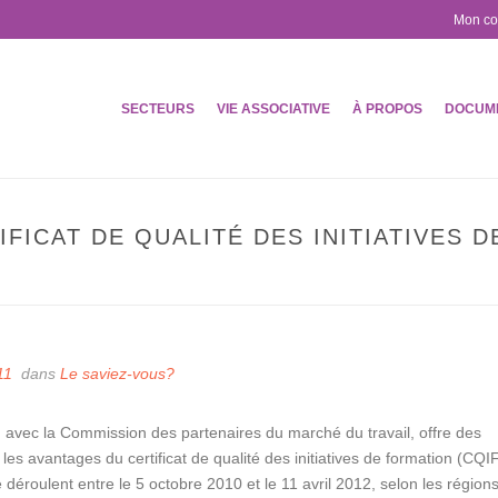
Mon c
SECTEURS
VIE ASSOCIATIVE
À PROPOS
DOCUM
FICAT DE QUALITÉ DES INITIATIVES D
ACCUEIL
»
CONNAISSEZ-VOUS LE CERTIFICAT 
11
dans
Le saviez-vous?
 avec la Commission des partenaires du marché du travail, offre des
les avantages du certificat de qualité des initiatives de formation (CQIF
déroulent entre le 5 octobre 2010 et le 11 avril 2012, selon les région