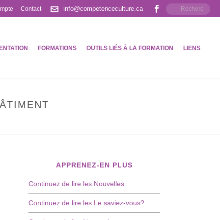
info@competenceculture.ca
ompte
Contact
ENTATION
FORMATIONS
OUTILS LIÉS À LA FORMATION
LIENS
BÂTIMENT
ENCES POUR LES MÉTIERS D’ART LIÉS AU BÂTIMENT
APPRENEZ-EN PLUS
Continuez de lire les Nouvelles
Continuez de lire les Le saviez-vous?