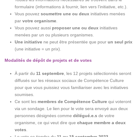
formulaire (informations à fournir, lien vers l’initiative, etc.).
Vous pouvez
soumettre
une ou deux
initiatives menées
par
votre organisme
.
Vous pouvez aussi
proposer une ou deux
initiatives
menées par un ou plusieurs organismes.
Une initiative
ne peut être présentée que pour
un seul prix
(une initiative = un prix).
Modalités de dépôt de projets et de votes
À partir du
11 septembre
, les 12 projets sélectionnés seront
diffusés sur les réseaux sociaux de Compétence Culture
pour que vous puissiez vous familiariser avec les initiatives
soumises.
Ce sont les
membres de Compétence Culture
qui voteront
via un sondage. Le lien pour le vote sera envoyé aux deux
personnes désignées comme
délégué.e.s
de votre
organisme, ce qui veut dire que
chaque membre a deux
votes
.
Le vote se tiendra du
11 au 15 septembre 2023
.