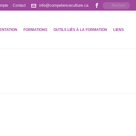
info@competenceculture.ca
ompte
Contact
ENTATION
FORMATIONS
OUTILS LIÉS À LA FORMATION
LIENS
ACCUEIL
»
ARCHIVES POUR JUILLET 2012