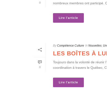
0
nombreux membres ont participé. Ces
Lire l'article
By
Compétence Culture
In
Nouvelles
,
Un
LES BOÎTES À LU
Toujours dans la volonté de réunir
0
coordination à travers le Québec, C
Lire l'article