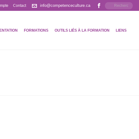
info@competenceculture.ca
ompte
Contact
ENTATION
FORMATIONS
OUTILS LIÉS À LA FORMATION
LIENS
ACCUEIL
»
ARCHIVES POUR FÉVRIER 2021